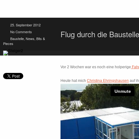
25. September 2012
Flug durch die Baustelle
No Comments
Baustelle
,
News, Bits &
Pieces
Vor 2 Wochen war es noch eine holperige
Fahr
Heute hat mich
Christina Ehringshausen
auf ih