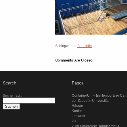
Schlagwörter:
Baustelle
Comments Are Closed
Search
Pages
Suche nach:
ContainerUni – Ein temporärer Ca
der Zeppelin Universität
Häuser
Kontakt
Lectures
ZU
ZUm Bauprojekt Hauptcampus